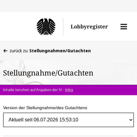
Direk
zum
Men
Lobbyregister
Inhal
öffne
Sie
zurück zu:
Stellungnahmen/Gutachten
befinden
sich
Stellungnahme/Gutachten
hier:
Inhalte beruhen auf Angaben der IV -
Infos
Version der Stellungnahme/des Gutachtens