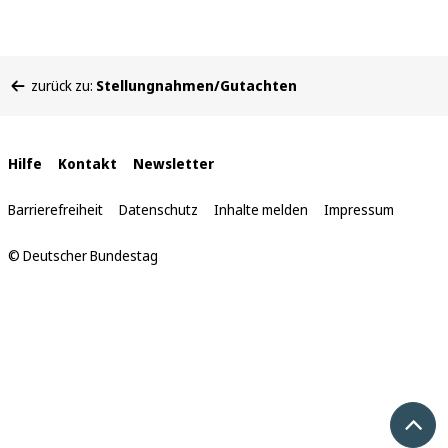
Sie
zurück zu:
Stellungnahmen/Gutachten
befinden
sich
hier:
Interne
Hilfe
Kontakt
Newsletter
Links
Barrierefreiheit
Datenschutz
Inhalte melden
Impressum
© Deutscher Bundestag
Nach