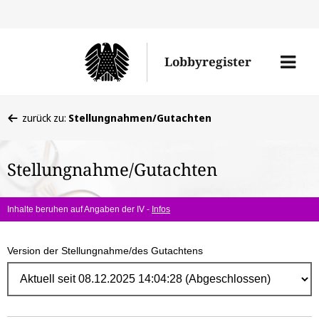
Direk
zum
Men
Lobbyregister
Inhal
öffne
Sie
zurück zu:
Stellungnahmen/Gutachten
befinden
sich
Stellungnahme/Gutachten
hier:
Inhalte beruhen auf Angaben der IV -
Infos
Version der Stellungnahme/des Gutachtens