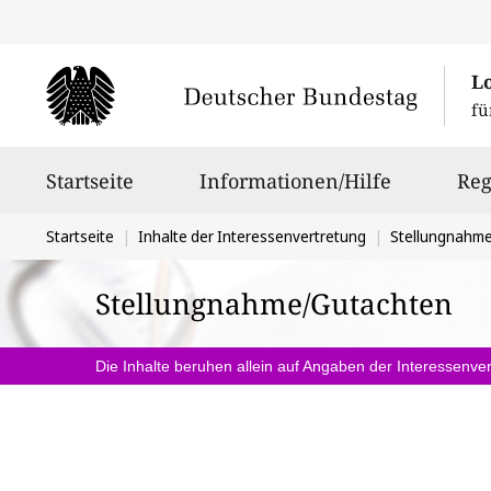
L
fü
Hauptnavigation
Startseite
Informationen/Hilfe
Reg
Sie
Startseite
Inhalte der Interessenvertretung
Stellungnahm
befinden
Stellungnahme/Gutachten
sich
hier:
Die Inhalte beruhen allein auf Angaben der Interessenver