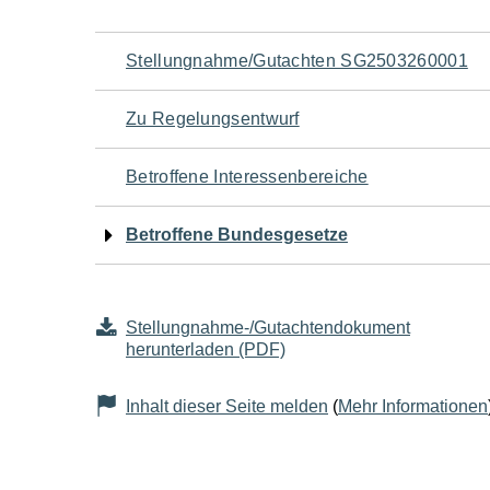
Navigation
Stellungnahme/Gutachten SG2503260001
für
Zu Regelungsentwurf
den
Betroffene Interessenbereiche
Seiteninhalt
Betroffene Bundesgesetze
Stellungnahme-/Gutachtendokument
herunterladen (PDF)
Inhalt dieser Seite melden
(
Mehr Informationen