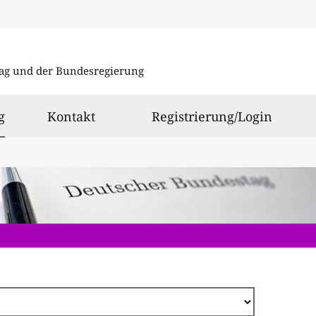
Direkt
zum
ag und der Bundesregierung
Inhalt
ausgewählt
g
Kontakt
Registrierung/Login