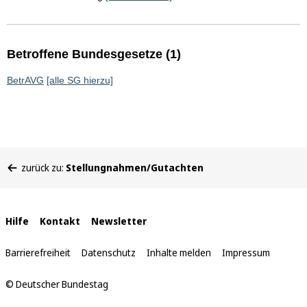
Betroffene Bundesgesetze (1)
BetrAVG
[alle SG hierzu]
Sie
zurück zu:
Stellungnahmen/Gutachten
befinden
sich
hier:
Interne
Hilfe
Kontakt
Newsletter
Links
Barrierefreiheit
Datenschutz
Inhalte melden
Impressum
© Deutscher Bundestag