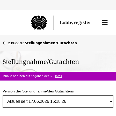
Direk
zum
Men
Lobbyregister
Inhal
öffne
Sie
zurück zu:
Stellungnahmen/Gutachten
befinden
sich
Stellungnahme/Gutachten
hier:
Inhalte beruhen auf Angaben der IV -
Infos
Version der Stellungnahme/des Gutachtens