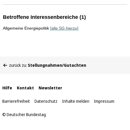
Betroffene Interessenbereiche (1)
Allgemeine Energiepolitik
[alle SG hierzu]
Sie
zurück zu:
Stellungnahmen/Gutachten
befinden
sich
hier:
Interne
Hilfe
Kontakt
Newsletter
Links
Barrierefreiheit
Datenschutz
Inhalte melden
Impressum
© Deutscher Bundestag