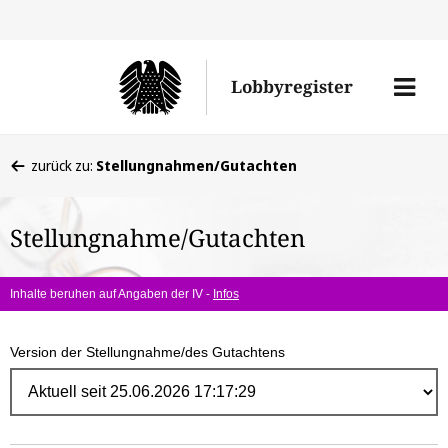
Direk
zum
Men
Lobbyregister
Inhal
öffne
Sie
zurück zu:
Stellungnahmen/Gutachten
befinden
sich
Stellungnahme/Gutachten
hier:
Inhalte beruhen auf Angaben der IV -
Infos
Version der Stellungnahme/des Gutachtens