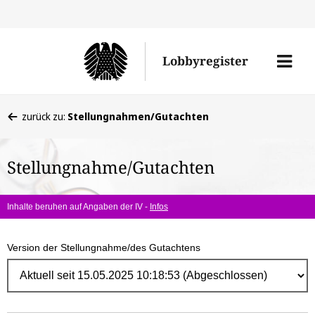
Direk
zum
Men
Lobbyregister
Inhal
öffne
Sie
zurück zu:
Stellungnahmen/Gutachten
befinden
sich
Stellungnahme/Gutachten
hier:
Inhalte beruhen auf Angaben der IV -
Infos
Version der Stellungnahme/des Gutachtens