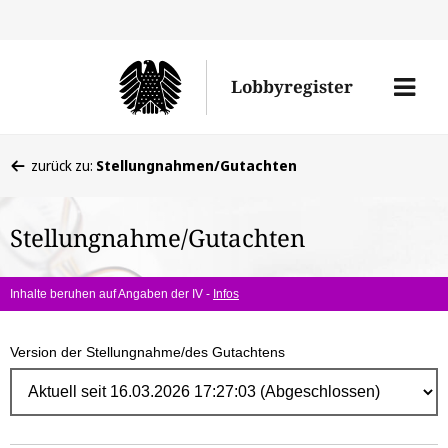
Direk
zum
Men
Lobbyregister
Inhal
öffne
Sie
zurück zu:
Stellungnahmen/Gutachten
befinden
sich
Stellungnahme/Gutachten
hier:
Inhalte beruhen auf Angaben der IV -
Infos
Version der Stellungnahme/des Gutachtens