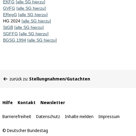
EKFG
[alle SG hierzu]
GVFG
[alle SG hierzu]
ERegG
[alle SG hierzu]
HG 2024
[alle SG hierzu]
StGB
[alle SG hierzu]
SGFFG
[alle SG hierzu]
BGSG 1994
[alle SG hierzu]
Sie
zurück zu:
Stellungnahmen/Gutachten
befinden
sich
hier:
Interne
Hilfe
Kontakt
Newsletter
Links
Barrierefreiheit
Datenschutz
Inhalte melden
Impressum
© Deutscher Bundestag