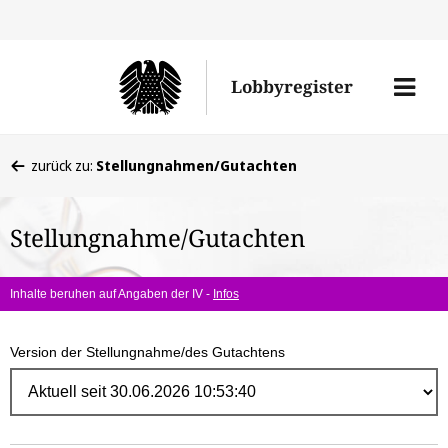
Direk
zum
Men
Lobbyregister
Inhal
öffne
Sie
zurück zu:
Stellungnahmen/Gutachten
befinden
sich
Stellungnahme/Gutachten
hier:
Inhalte beruhen auf Angaben der IV -
Infos
Version der Stellungnahme/des Gutachtens