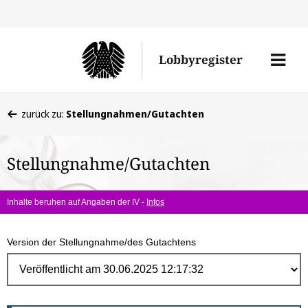
Direk
zum
Men
Lobbyregister
Inhal
öffne
Sie
zurück zu:
Stellungnahmen/Gutachten
befinden
sich
Stellungnahme/Gutachten
hier:
Inhalte beruhen auf Angaben der IV -
Infos
Version der Stellungnahme/des Gutachtens