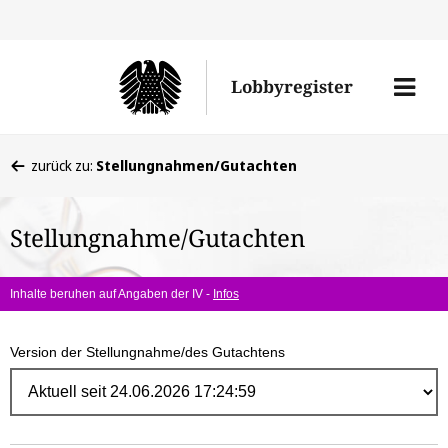
Direk
zum
Men
Lobbyregister
Inhal
öffne
Sie
zurück zu:
Stellungnahmen/Gutachten
befinden
sich
Stellungnahme/Gutachten
hier:
Inhalte beruhen auf Angaben der IV -
Infos
Version der Stellungnahme/des Gutachtens