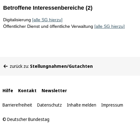
Betroffene Interessenbereiche (2)
Digitalisierung
[alle SG hierzu]
Öffentlicher Dienst und öffentliche Verwaltung
[alle SG hierzu]
Sie
zurück zu:
Stellungnahmen/Gutachten
befinden
sich
hier:
Interne
Hilfe
Kontakt
Newsletter
Links
Barrierefreiheit
Datenschutz
Inhalte melden
Impressum
© Deutscher Bundestag