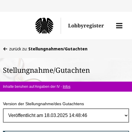
Direk
zum
Men
Lobbyregister
Inhal
öffne
Sie
zurück zu:
Stellungnahmen/Gutachten
befinden
sich
Stellungnahme/Gutachten
hier:
Inhalte beruhen auf Angaben der IV -
Infos
Version der Stellungnahme/des Gutachtens