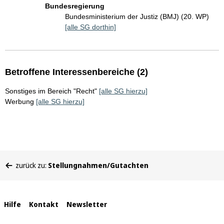
Bundesregierung
Bundesministerium der Justiz (BMJ) (20. WP)
[alle SG dorthin]
Betroffene Interessenbereiche (2)
Sonstiges im Bereich "Recht"
[alle SG hierzu]
Werbung
[alle SG hierzu]
Sie
zurück zu:
Stellungnahmen/Gutachten
befinden
sich
hier:
Interne
Hilfe
Kontakt
Newsletter
Links