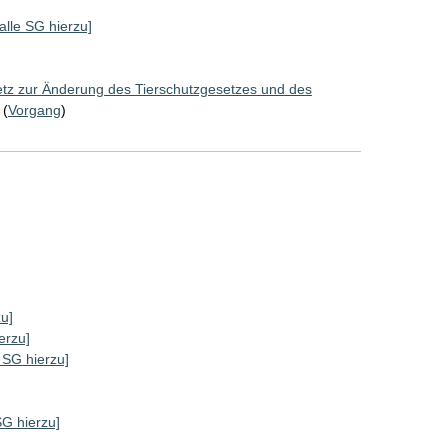
[alle SG hierzu]
tz zur Änderung des Tierschutzgesetzes und des
(
Vorgang
)
zu]
erzu]
e SG hierzu]
SG hierzu]