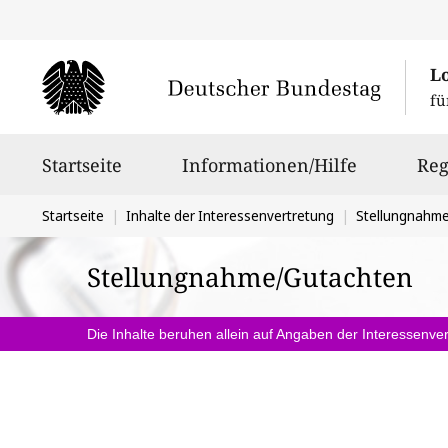
L
fü
Hauptnavigation
Startseite
Informationen/Hilfe
Reg
Sie
Startseite
Inhalte der Interessenvertretung
Stellungnahm
befinden
Stellungnahme/Gutachten
sich
hier:
Die Inhalte beruhen allein auf Angaben der Interessenver