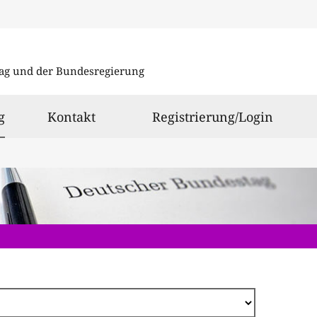
Direkt
zum
ag und der Bundesregierung
Inhalt
ausgewählt
g
Kontakt
Registrierung/Login