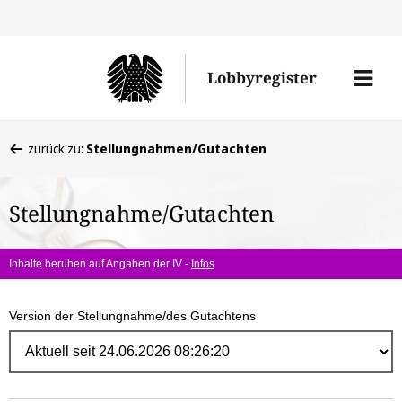
Direk
zum
Men
Lobbyregister
Inhal
öffne
Sie
zurück zu:
Stellungnahmen/Gutachten
befinden
sich
Stellungnahme/Gutachten
hier:
Inhalte beruhen auf Angaben der IV -
Infos
Version der Stellungnahme/des Gutachtens