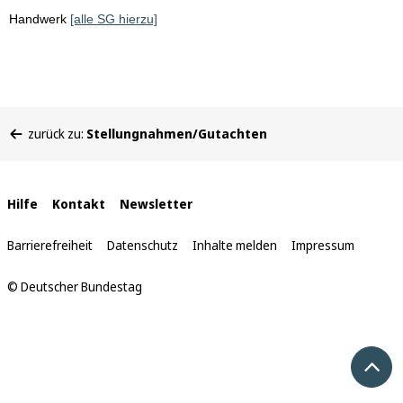
Handwerk
[alle SG hierzu]
Sie
zurück zu:
Stellungnahmen/Gutachten
befinden
sich
hier:
Interne
Hilfe
Kontakt
Newsletter
Links
Barrierefreiheit
Datenschutz
Inhalte melden
Impressum
© Deutscher Bundestag
Nach