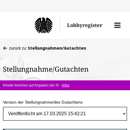
Direk
zum
Men
Lobbyregister
Inhal
öffne
Sie
zurück zu:
Stellungnahmen/Gutachten
befinden
sich
Stellungnahme/Gutachten
hier:
Inhalte beruhen auf Angaben der IV -
Infos
Version der Stellungnahme/des Gutachtens