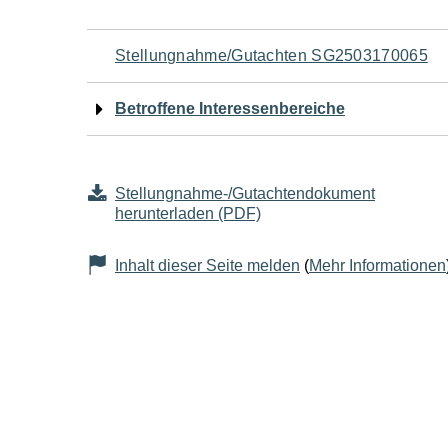
Navigation
Stellungnahme/Gutachten SG2503170065
für
Betroffene Interessenbereiche
den
Seiteninhalt
Stellungnahme-/Gutachtendokument
herunterladen (PDF)
Inhalt dieser Seite melden
(
Mehr Informationen