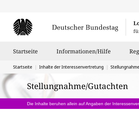
L
fü
Hauptnavigation
Startseite
Informationen/Hilfe
Reg
Sie
Startseite
Inhalte der Interessenvertretung
Stellungnahm
befinden
Stellungnahme/Gutachten
sich
hier:
Die Inhalte beruhen allein auf Angaben der Interessenver