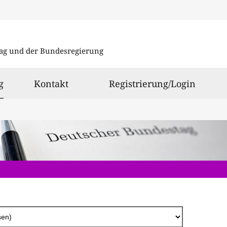
Direkt
zum
ag und der Bundesregierung
Inhalt
ausgewählt
g
Kontakt
Registrierung/Login