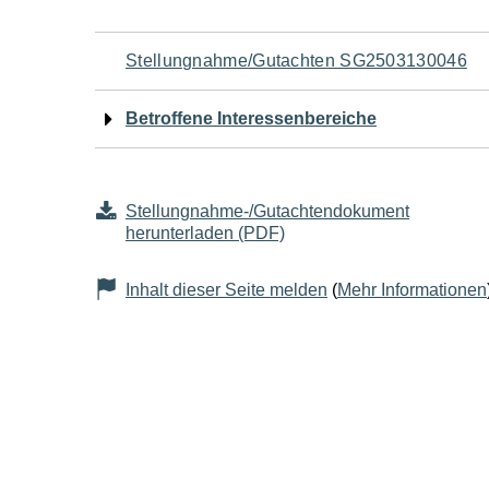
Navigation
Stellungnahme/Gutachten SG2503130046
für
Betroffene Interessenbereiche
den
Seiteninhalt
Stellungnahme-/Gutachtendokument
herunterladen (PDF)
Inhalt dieser Seite melden
(
Mehr Informationen