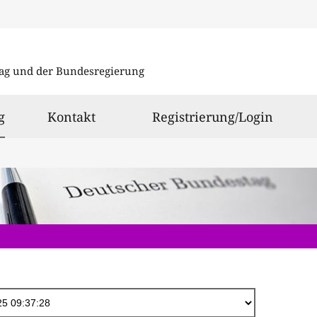
Direkt
zum
ag und der Bundesregierung
Inhalt
ausgewählt
g
Kontakt
Registrierung/Login