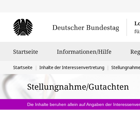
L
fü
Hauptnavigation
Startseite
Informationen/Hilfe
Reg
Sie
Startseite
Inhalte der Interessenvertretung
Stellungnahm
befinden
Stellungnahme/Gutachten
sich
hier:
Die Inhalte beruhen allein auf Angaben der Interessenver