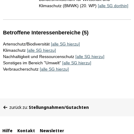
Klimaschutz (BMWK) (20. WP)
[alle SG dorthin]
Betroffene Interessenbereiche (5)
Artenschutz/Biodiversität
[alle SG hierzu]
Klimaschutz
[alle SG hierzu]
Nachhaltigkeit und Ressourcenschutz
[alle SG hierzu]
Sonstiges im Bereich "Umwelt"
[alle SG hierzu]
Verbraucherschutz
[alle SG hierzu]
Sie
zurück zu:
Stellungnahmen/Gutachten
befinden
sich
hier:
Interne
Hilfe
Kontakt
Newsletter