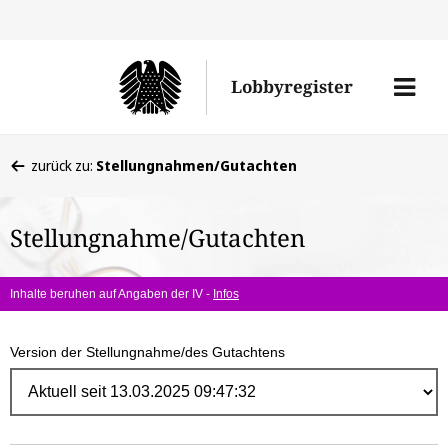
Direk
zum
Men
Lobbyregister
Inhal
öffne
Sie
zurück zu:
Stellungnahmen/Gutachten
befinden
sich
Stellungnahme/Gutachten
hier:
Inhalte beruhen auf Angaben der IV -
Infos
Version der Stellungnahme/des Gutachtens