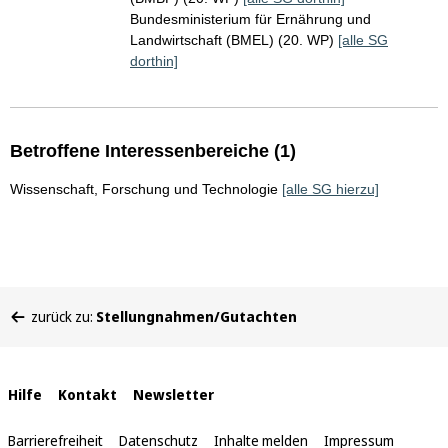
Bundesministerium für Ernährung und
Landwirtschaft (BMEL) (20. WP)
[alle SG
dorthin]
Betroffene Interessenbereiche (1)
Wissenschaft, Forschung und Technologie
[alle SG hierzu]
Sie
zurück zu:
Stellungnahmen/Gutachten
befinden
sich
hier:
Interne
Hilfe
Kontakt
Newsletter
Links
Barrierefreiheit
Datenschutz
Inhalte melden
Impressum