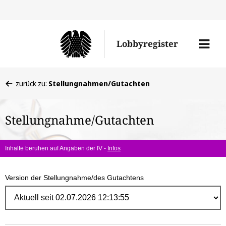
Direk
zum
Men
Lobbyregister
Inhal
öffne
Sie
zurück zu:
Stellungnahmen/Gutachten
befinden
sich
Stellungnahme/Gutachten
hier:
Inhalte beruhen auf Angaben der IV -
Infos
Version der Stellungnahme/des Gutachtens