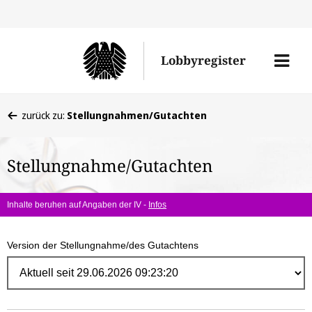
Direk
zum
Men
Lobbyregister
Inhal
öffne
Sie
zurück zu:
Stellungnahmen/Gutachten
befinden
sich
Stellungnahme/Gutachten
hier:
Inhalte beruhen auf Angaben der IV -
Infos
Version der Stellungnahme/des Gutachtens