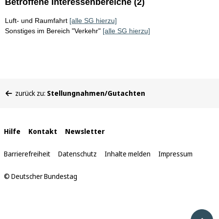
Betroffene Interessenbereiche (2)
Luft- und Raumfahrt
[alle SG hierzu]
Sonstiges im Bereich "Verkehr"
[alle SG hierzu]
Sie
zurück zu:
Stellungnahmen/Gutachten
befinden
sich
hier:
Interne
Hilfe
Kontakt
Newsletter
Links
Barrierefreiheit
Datenschutz
Inhalte melden
Impressum
© Deutscher Bundestag