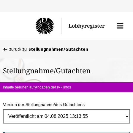
Direk
zum
Men
Lobbyregister
Inhal
öffne
Sie
zurück zu:
Stellungnahmen/Gutachten
befinden
sich
Stellungnahme/Gutachten
hier:
Inhalte beruhen auf Angaben der IV -
Infos
Version der Stellungnahme/des Gutachtens