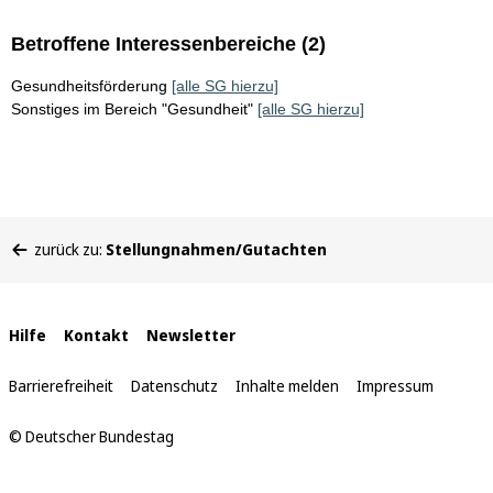
Betroffene Interessenbereiche (2)
Gesundheitsförderung
[alle SG hierzu]
Sonstiges im Bereich "Gesundheit"
[alle SG hierzu]
Sie
zurück zu:
Stellungnahmen/Gutachten
befinden
sich
hier:
Interne
Hilfe
Kontakt
Newsletter
Links
Barrierefreiheit
Datenschutz
Inhalte melden
Impressum
© Deutscher Bundestag