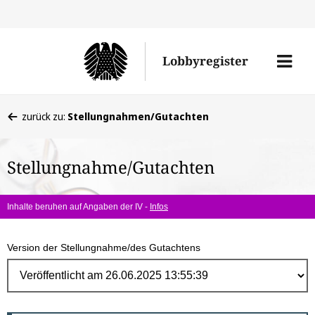
Direk
zum
Men
Lobbyregister
Inhal
öffne
Sie
zurück zu:
Stellungnahmen/Gutachten
befinden
sich
Stellungnahme/Gutachten
hier:
Inhalte beruhen auf Angaben der IV -
Infos
Version der Stellungnahme/des Gutachtens