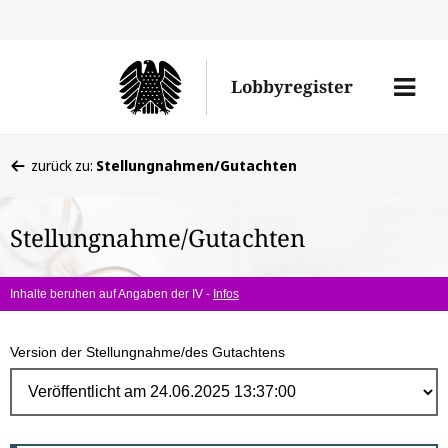
Direk
zum
Men
Lobbyregister
Inhal
öffne
Sie
zurück zu:
Stellungnahmen/Gutachten
befinden
sich
Stellungnahme/Gutachten
hier:
Inhalte beruhen auf Angaben der IV -
Infos
Version der Stellungnahme/des Gutachtens