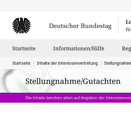
L
fü
Hauptnavigation
Startseite
Informationen/Hilfe
Reg
Sie
Startseite
Inhalte der Interessenvertretung
Stellungnahm
befinden
Stellungnahme/Gutachten
sich
hier:
Die Inhalte beruhen allein auf Angaben der Interessenver