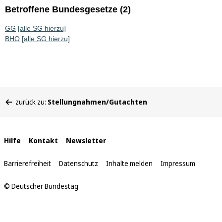
Betroffene Bundesgesetze (2)
GG
[alle SG hierzu]
BHO
[alle SG hierzu]
Sie
zurück zu:
Stellungnahmen/Gutachten
befinden
sich
hier:
Interne
Hilfe
Kontakt
Newsletter
Links
Barrierefreiheit
Datenschutz
Inhalte melden
Impressum
© Deutscher Bundestag