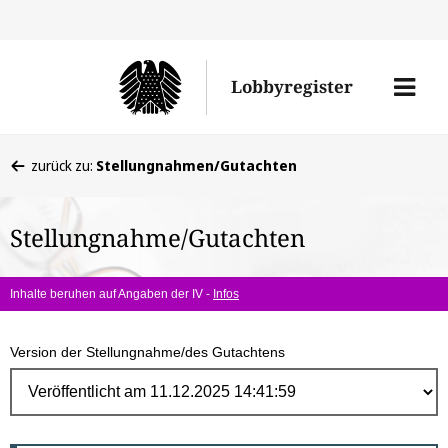
Direk
zum
Men
Lobbyregister
Inhal
öffne
Sie
zurück zu:
Stellungnahmen/Gutachten
befinden
sich
Stellungnahme/Gutachten
hier:
Inhalte beruhen auf Angaben der IV -
Infos
Version der Stellungnahme/des Gutachtens