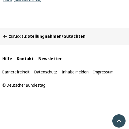
Sie
zurück zu:
Stellungnahmen/Gutachten
befinden
sich
hier:
Interne
Hilfe
Kontakt
Newsletter
Links
Barrierefreiheit
Datenschutz
Inhalte melden
Impressum
© Deutscher Bundestag
Nach