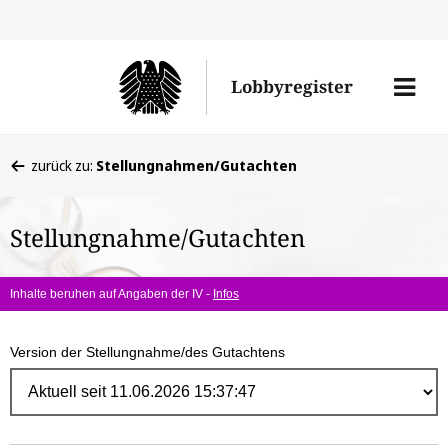
Direk
zum
Men
Lobbyregister
Inhal
öffne
Sie
zurück zu:
Stellungnahmen/Gutachten
befinden
sich
Stellungnahme/Gutachten
hier:
Inhalte beruhen auf Angaben der IV -
Infos
Version der Stellungnahme/des Gutachtens