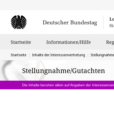
L
fü
Hauptnavigation
Startseite
Informationen/Hilfe
Reg
Sie
Startseite
Inhalte der Interessenvertretung
Stellungnahm
befinden
Stellungnahme/Gutachten
sich
hier:
Die Inhalte beruhen allein auf Angaben der Interessenver