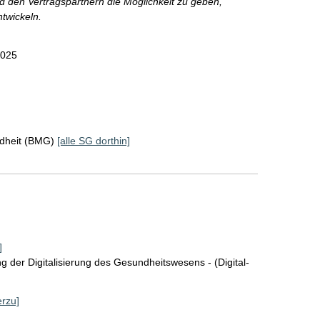
d den Vertragspartnern die Möglichkeit zu geben,
twickeln.
2025
ndheit (BMG)
[alle SG dorthin]
]
 der Digitalisierung des Gesundheitswesens - (Digital-
erzu]