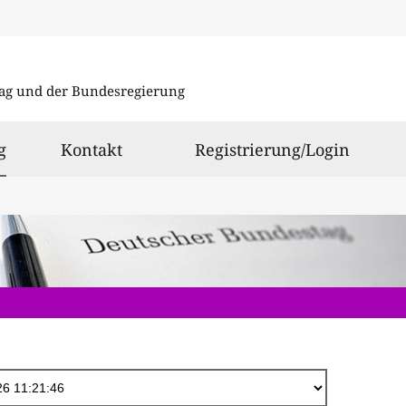
Direkt
zum
ag und der Bundesregierung
Inhalt
ausgewählt
g
Kontakt
Registrierung/Login