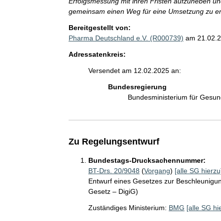
Erfolgsmessung mit ihren Fristen aufzuheben un
gemeinsam einen Weg für eine Umsetzung zu en
Bereitgestellt von:
Pharma Deutschland e.V. (R000739)
am 21.02.
Adressatenkreis:
Versendet am 12.02.2025 an:
Bundesregierung
Bundesministerium für Gesu
Zu Regelungsentwurf
Bundestags-Drucksachennummer:
BT-Drs. 20/9048
(
Vorgang
)
[alle SG hierzu
Entwurf eines Gesetzes zur Beschleunigung
Gesetz – DigiG)
Zuständiges Ministerium:
BMG
[alle SG hi