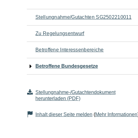
Navigation
Stellungnahme/Gutachten SG2502210011
für
Zu Regelungsentwurf
den
Betroffene Interessenbereiche
Seiteninhalt
Betroffene Bundesgesetze
Stellungnahme-/Gutachtendokument
herunterladen (PDF)
Inhalt dieser Seite melden
(
Mehr Informationen