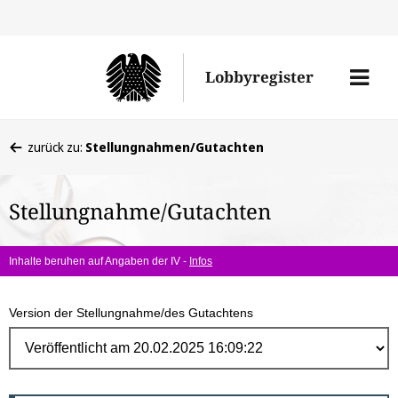
Direk
zum
Men
Lobbyregister
Inhal
öffne
Sie
zurück zu:
Stellungnahmen/Gutachten
befinden
sich
Stellungnahme/Gutachten
hier:
Inhalte beruhen auf Angaben der IV -
Infos
Version der Stellungnahme/des Gutachtens