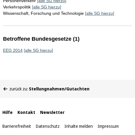
Personenverkehr
[alle SG hierzu]
Verkehrspolitik
[alle SG hierzu]
Wissenschaft, Forschung und Technologie
[alle SG hierzu]
Betroffene Bundesgesetze (1)
EEG 2014
[alle SG hierzu]
Sie
zurück zu:
Stellungnahmen/Gutachten
befinden
sich
hier:
Interne
Hilfe
Kontakt
Newsletter
Links
Barrierefreiheit
Datenschutz
Inhalte melden
Impressum