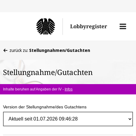
Direk
zum
Men
Lobbyregister
Inhal
öffne
Sie
zurück zu:
Stellungnahmen/Gutachten
befinden
sich
Stellungnahme/Gutachten
hier:
Inhalte beruhen auf Angaben der IV -
Infos
Version der Stellungnahme/des Gutachtens