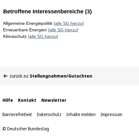
Betroffene Interessenbereiche (3)
Allgemeine Energiepolitik
[alle SG hierzu]
Erneuerbare Energien
[alle SG hierzu]
Klimaschutz
[alle SG hierzu]
Sie
zurück zu:
Stellungnahmen/Gutachten
befinden
sich
hier:
Interne
Hilfe
Kontakt
Newsletter
Links
Barrierefreiheit
Datenschutz
Inhalte melden
Impressum
© Deutscher Bundestag