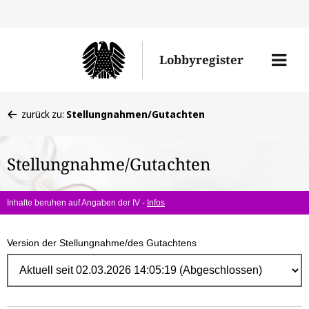
Direk
zum
Men
Lobbyregister
Inhal
öffne
Sie
zurück zu:
Stellungnahmen/Gutachten
befinden
sich
Stellungnahme/Gutachten
hier:
Inhalte beruhen auf Angaben der IV -
Infos
Version der Stellungnahme/des Gutachtens