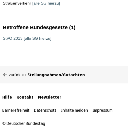
Straßenverkehr
[alle SG hierzu]
Betroffene Bundesgesetze (1)
StVO 2013
[alle SG hierzu]
Sie
zurück zu:
Stellungnahmen/Gutachten
befinden
sich
hier:
Interne
Hilfe
Kontakt
Newsletter
Links
Barrierefreiheit
Datenschutz
Inhalte melden
Impressum
© Deutscher Bundestag