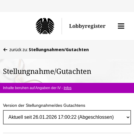
Direk
zum
Men
Lobbyregister
Inhal
öffne
Sie
zurück zu:
Stellungnahmen/Gutachten
befinden
sich
Stellungnahme/Gutachten
hier:
Inhalte beruhen auf Angaben der IV -
Infos
Version der Stellungnahme/des Gutachtens