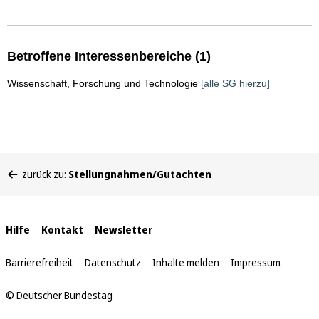
Betroffene Interessenbereiche (1)
Wissenschaft, Forschung und Technologie
[alle SG hierzu]
Sie
zurück zu:
Stellungnahmen/Gutachten
befinden
sich
hier:
Interne
Hilfe
Kontakt
Newsletter
Links
Barrierefreiheit
Datenschutz
Inhalte melden
Impressum
© Deutscher Bundestag