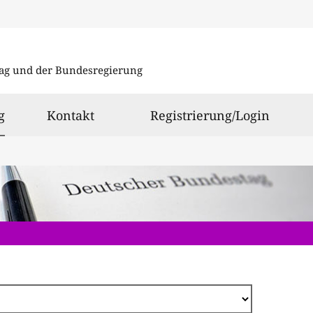
Direkt
zum
ag und der Bundesregierung
Inhalt
ausgewählt
g
Kontakt
Registrierung/Login