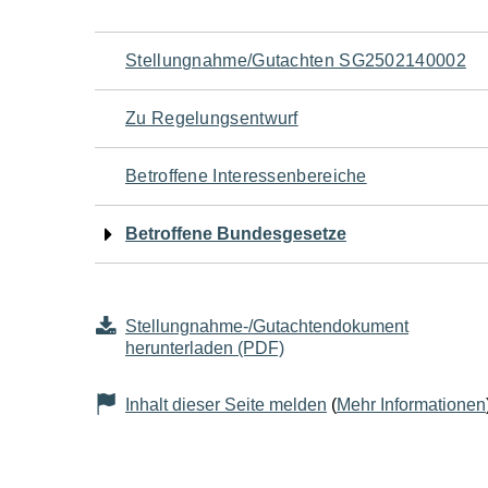
Navigation
Stellungnahme/Gutachten SG2502140002
für
Zu Regelungsentwurf
den
Betroffene Interessenbereiche
Seiteninhalt
Betroffene Bundesgesetze
Stellungnahme-/Gutachtendokument
herunterladen (PDF)
Inhalt dieser Seite melden
(
Mehr Informationen