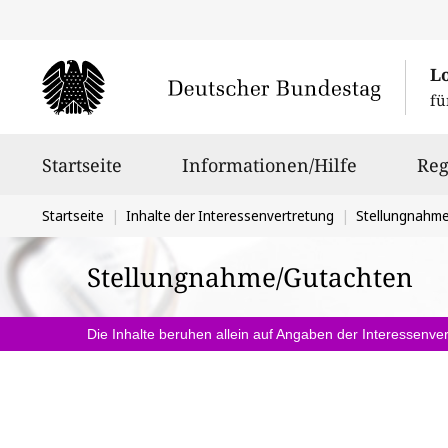
L
fü
Hauptnavigation
Startseite
Informationen/Hilfe
Reg
Sie
Startseite
Inhalte der Interessenvertretung
Stellungnahm
befinden
Stellungnahme/Gutachten
sich
hier:
Die Inhalte beruhen allein auf Angaben der Interessenver