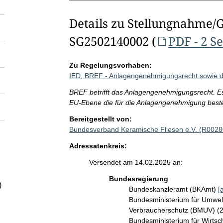
Details zu Stellungnahme/
SG2502140002 (
PDF - 2 S
Zu Regelungsvorhaben:
IED, BREF - Anlagengenehmigungsrecht sowie d
BREF betrifft das Anlagengenehmigungsrecht. Es
EU-Ebene die für die Anlagengenehmigung beste
Bereitgestellt von:
Bundesverband Keramische Fliesen e.V. (R0028
Adressatenkreis:
Versendet am 14.02.2025 an:
Bundesregierung
)
Bundeskanzleramt (BKAmt)
[
Bundesministerium für Umwelt
Verbraucherschutz (BMUV) (
Bundesministerium für Wirts