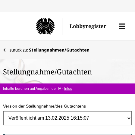
Direk
zum
Men
Lobbyregister
Inhal
öffne
Sie
zurück zu:
Stellungnahmen/Gutachten
befinden
sich
Stellungnahme/Gutachten
hier:
Inhalte beruhen auf Angaben der IV -
Infos
Version der Stellungnahme/des Gutachtens