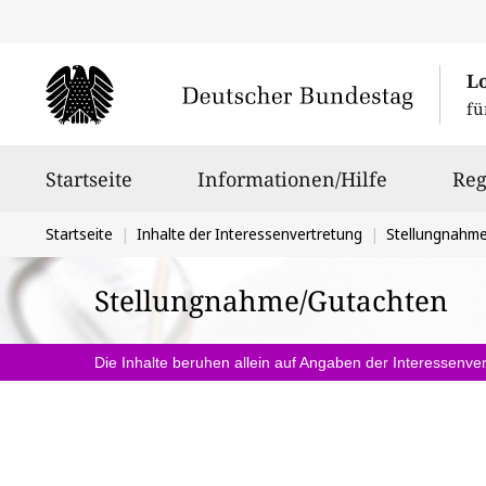
L
fü
Hauptnavigation
Startseite
Informationen/Hilfe
Reg
Sie
Startseite
Inhalte der Interessenvertretung
Stellungnahm
befinden
Stellungnahme/Gutachten
sich
hier:
Die Inhalte beruhen allein auf Angaben der Interessenver