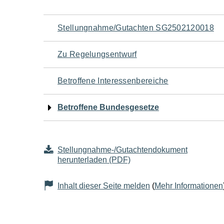
Navigation
Stellungnahme/Gutachten SG2502120018
für
Zu Regelungsentwurf
den
Betroffene Interessenbereiche
Seiteninhalt
Betroffene Bundesgesetze
Stellungnahme-/Gutachtendokument
herunterladen (PDF)
Inhalt dieser Seite melden
(
Mehr Informationen