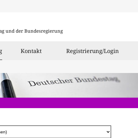
Direkt
zum
ag und der Bundesregierung
Inhalt
ausgewählt
g
Kontakt
Registrierung/Login