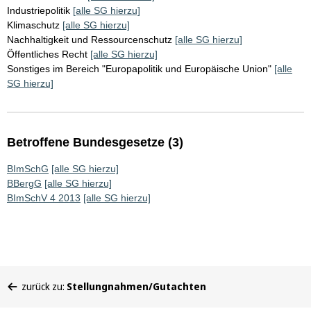
Industriepolitik
[alle SG hierzu]
Klimaschutz
[alle SG hierzu]
Nachhaltigkeit und Ressourcenschutz
[alle SG hierzu]
Öffentliches Recht
[alle SG hierzu]
Sonstiges im Bereich "Europapolitik und Europäische Union"
[alle
SG hierzu]
Betroffene Bundesgesetze (3)
BImSchG
[alle SG hierzu]
BBergG
[alle SG hierzu]
BImSchV 4 2013
[alle SG hierzu]
Sie
zurück zu:
Stellungnahmen/Gutachten
befinden
sich