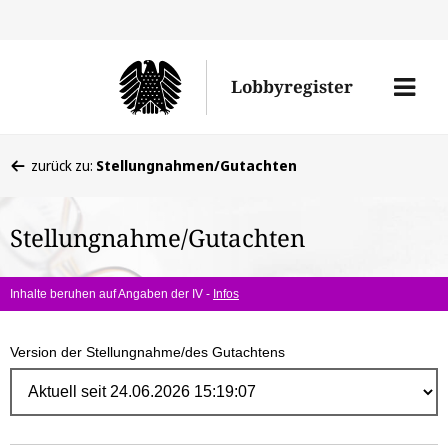
Direk
zum
Men
Lobbyregister
Inhal
öffne
Sie
zurück zu:
Stellungnahmen/Gutachten
befinden
sich
Stellungnahme/Gutachten
hier:
Inhalte beruhen auf Angaben der IV -
Infos
Version der Stellungnahme/des Gutachtens