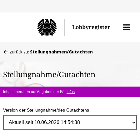
Direk
zum
Men
Lobbyregister
Inhal
öffne
Sie
zurück zu:
Stellungnahmen/Gutachten
befinden
sich
Stellungnahme/Gutachten
hier:
Inhalte beruhen auf Angaben der IV -
Infos
Version der Stellungnahme/des Gutachtens