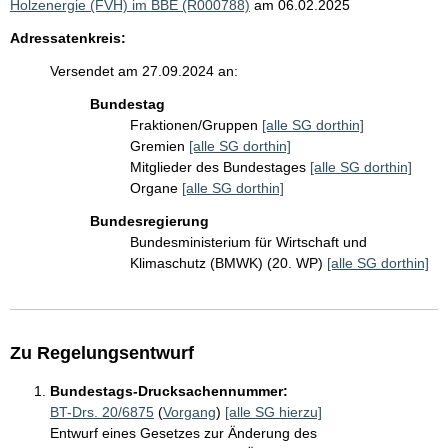
Holzenergie (FVH) im BBE (R000788)
am 06.02.2025
Adressatenkreis:
Versendet am 27.09.2024 an:
Bundestag
Fraktionen/Gruppen
[alle SG dorthin]
Gremien
[alle SG dorthin]
Mitglieder des Bundestages
[alle SG dorthin]
Organe
[alle SG dorthin]
Bundesregierung
Bundesministerium für Wirtschaft und
Klimaschutz (BMWK) (20. WP)
[alle SG dorthin]
Zu Regelungsentwurf
Bundestags-Drucksachennummer:
BT-Drs. 20/6875
(
Vorgang
)
[alle SG hierzu]
Entwurf eines Gesetzes zur Änderung des