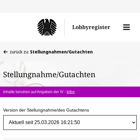
Direk
zum
Men
Lobbyregister
Inhal
öffne
Sie
zurück zu:
Stellungnahmen/Gutachten
befinden
sich
Stellungnahme/Gutachten
hier:
Inhalte beruhen auf Angaben der IV -
Infos
Version der Stellungnahme/des Gutachtens