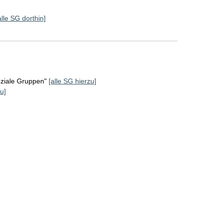
alle SG dorthin]
oziale Gruppen"
[alle SG hierzu]
u]