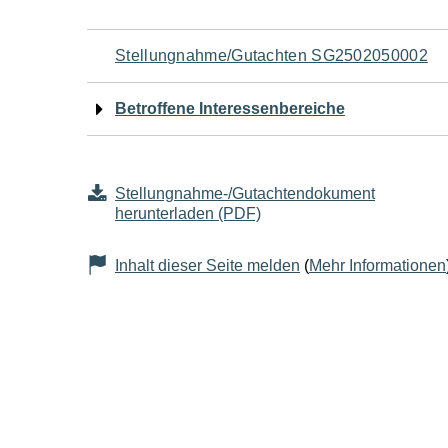
Navigation
Stellungnahme/Gutachten SG2502050002
für
Betroffene Interessenbereiche
den
Seiteninhalt
Stellungnahme-/Gutachtendokument
herunterladen (PDF)
Inhalt dieser Seite melden
(
Mehr Informationen