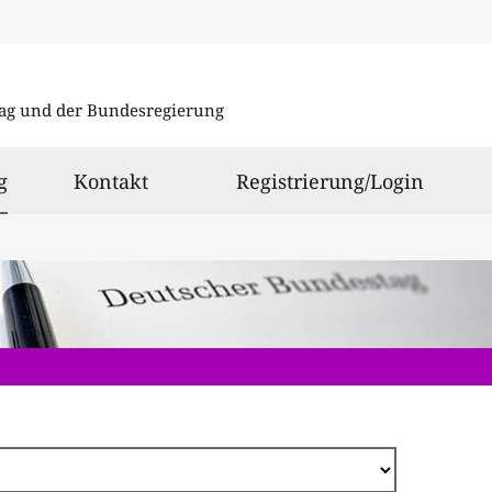
Direkt
zum
ag und der Bundesregierung
Inhalt
ausgewählt
g
Kontakt
Registrierung/Login