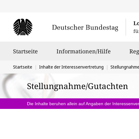
L
fü
Hauptnavigation
Startseite
Informationen/Hilfe
Reg
Sie
Startseite
Inhalte der Interessenvertretung
Stellungnahm
befinden
Stellungnahme/Gutachten
sich
hier:
Die Inhalte beruhen allein auf Angaben der Interessenver