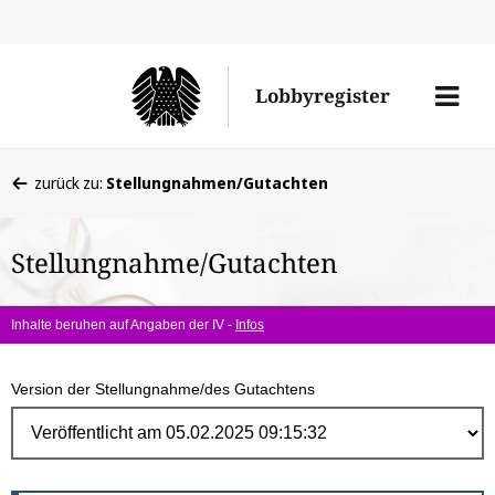
Direk
zum
Men
Lobbyregister
Inhal
öffne
Sie
zurück zu:
Stellungnahmen/Gutachten
befinden
sich
Stellungnahme/Gutachten
hier:
Inhalte beruhen auf Angaben der IV -
Infos
Version der Stellungnahme/des Gutachtens