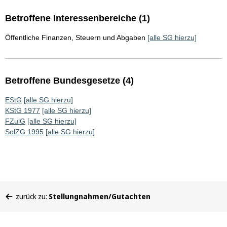
Betroffene Interessenbereiche (1)
Öffentliche Finanzen, Steuern und Abgaben
[alle SG hierzu]
Betroffene Bundesgesetze (4)
EStG
[alle SG hierzu]
KStG 1977
[alle SG hierzu]
FZulG
[alle SG hierzu]
SolZG 1995
[alle SG hierzu]
Sie
zurück zu:
Stellungnahmen/Gutachten
befinden
sich