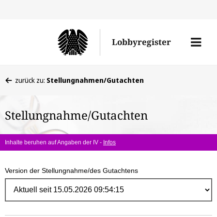
Direk
zum
Men
Lobbyregister
Inhal
öffne
Sie
zurück zu:
Stellungnahmen/Gutachten
befinden
sich
Stellungnahme/Gutachten
hier:
Inhalte beruhen auf Angaben der IV -
Infos
Version der Stellungnahme/des Gutachtens