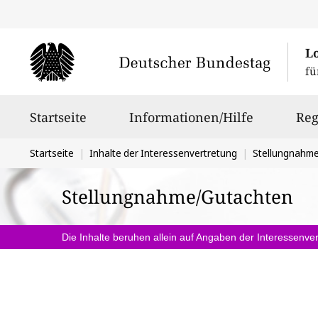
L
fü
Hauptnavigation
Startseite
Informationen/Hilfe
Reg
Sie
Startseite
Inhalte der Interessenvertretung
Stellungnahm
befinden
Stellungnahme/Gutachten
sich
hier:
Die Inhalte beruhen allein auf Angaben der Interessenver