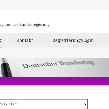
Direkt
zum
ag und der Bundesregierung
Inhalt
ausgewählt
g
Kontakt
Registrierung/Login