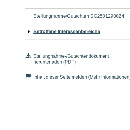
Navigation
Stellungnahme/Gutachten SG2501290024
für
Betroffene Interessenbereiche
den
Seiteninhalt
Stellungnahme-/Gutachtendokument
herunterladen (PDF)
Inhalt dieser Seite melden
(
Mehr Informationen