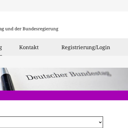
Direkt
zum
ag und der Bundesregierung
Inhalt
ausgewählt
g
Kontakt
Registrierung/Login