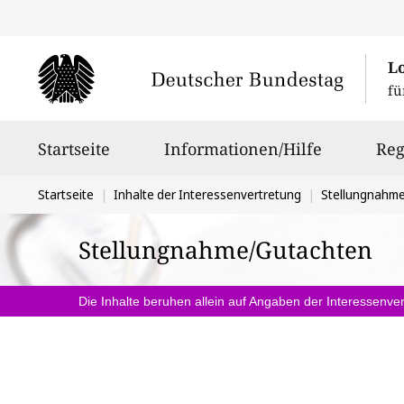
L
fü
Hauptnavigation
Startseite
Informationen/Hilfe
Reg
Sie
Startseite
Inhalte der Interessenvertretung
Stellungnahm
befinden
Stellungnahme/Gutachten
sich
hier:
Die Inhalte beruhen allein auf Angaben der Interessenver