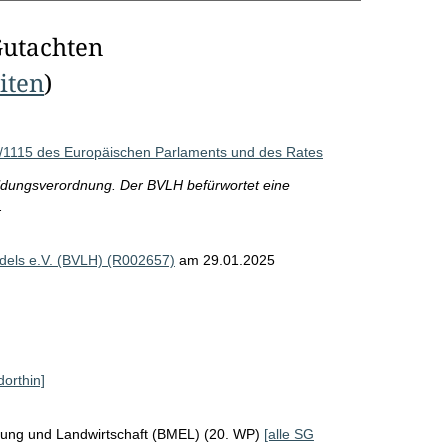
Gutachten
eiten
)
/1115 des Europäischen Parlaments und des Rates
ldungsverordnung. Der BVLH befürwortet eine
.
els e.V. (BVLH) (R002657)
am 29.01.2025
dorthin]
rung und Landwirtschaft (BMEL) (20. WP)
[alle SG