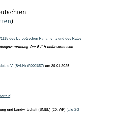
Gutachten
eiten
)
/1115 des Europäischen Parlaments und des Rates
ldungsverordnung. Der BVLH befürwortet eine
.
els e.V. (BVLH) (R002657)
am 29.01.2025
dorthin]
rung und Landwirtschaft (BMEL) (20. WP)
[alle SG