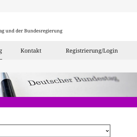
Direkt
zum
ag und der Bundesregierung
Inhalt
ausgewählt
g
Kontakt
Registrierung/Login