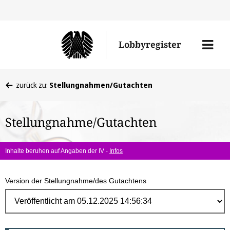
Direk
zum
Men
Lobbyregister
Inhal
öffne
Sie
zurück zu:
Stellungnahmen/Gutachten
befinden
sich
Stellungnahme/Gutachten
hier:
Inhalte beruhen auf Angaben der IV -
Infos
Version der Stellungnahme/des Gutachtens