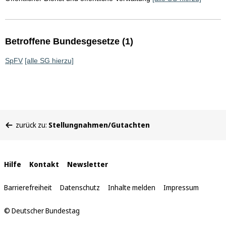
Betroffene Bundesgesetze (1)
SpFV
[alle SG hierzu]
Sie
zurück zu:
Stellungnahmen/Gutachten
befinden
sich
hier:
Interne
Hilfe
Kontakt
Newsletter
Links
Barrierefreiheit
Datenschutz
Inhalte melden
Impressum
© Deutscher Bundestag