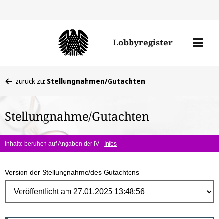
Direk
zum
Men
Lobbyregister
Inhal
öffne
Sie
zurück zu:
Stellungnahmen/Gutachten
befinden
sich
Stellungnahme/Gutachten
hier:
Inhalte beruhen auf Angaben der IV -
Infos
Version der Stellungnahme/des Gutachtens