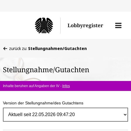
Direk
zum
Men
Lobbyregister
Inhal
öffne
Sie
zurück zu:
Stellungnahmen/Gutachten
befinden
sich
Stellungnahme/Gutachten
hier:
Inhalte beruhen auf Angaben der IV -
Infos
Version der Stellungnahme/des Gutachtens