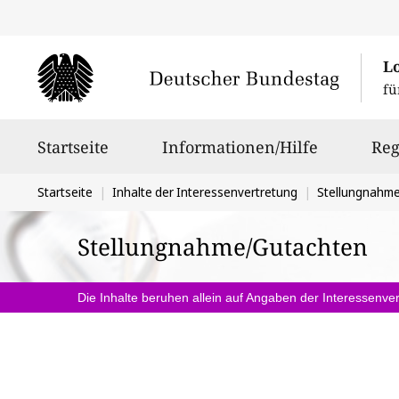
L
fü
Hauptnavigation
Startseite
Informationen/Hilfe
Reg
Sie
Startseite
Inhalte der Interessenvertretung
Stellungnahm
befinden
Stellungnahme/Gutachten
sich
hier:
Die Inhalte beruhen allein auf Angaben der Interessenver