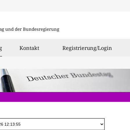
Direkt
zum
ag und der Bundesregierung
Inhalt
ausgewählt
g
Kontakt
Registrierung/Login