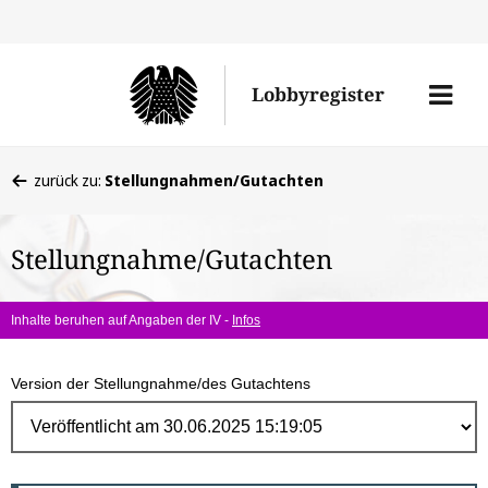
Direk
zum
Men
Lobbyregister
Inhal
öffne
Sie
zurück zu:
Stellungnahmen/Gutachten
befinden
sich
Stellungnahme/Gutachten
hier:
Inhalte beruhen auf Angaben der IV -
Infos
Version der Stellungnahme/des Gutachtens