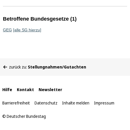
Betroffene Bundesgesetze (1)
GEG
[alle SG hierzu]
Sie
zurück zu:
Stellungnahmen/Gutachten
befinden
sich
hier:
Interne
Hilfe
Kontakt
Newsletter
Links
Barrierefreiheit
Datenschutz
Inhalte melden
Impressum
© Deutscher Bundestag