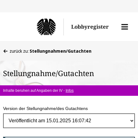
Direk
zum
Men
Lobbyregister
Inhal
öffne
Sie
zurück zu:
Stellungnahmen/Gutachten
befinden
sich
Stellungnahme/Gutachten
hier:
Inhalte beruhen auf Angaben der IV -
Infos
Version der Stellungnahme/des Gutachtens