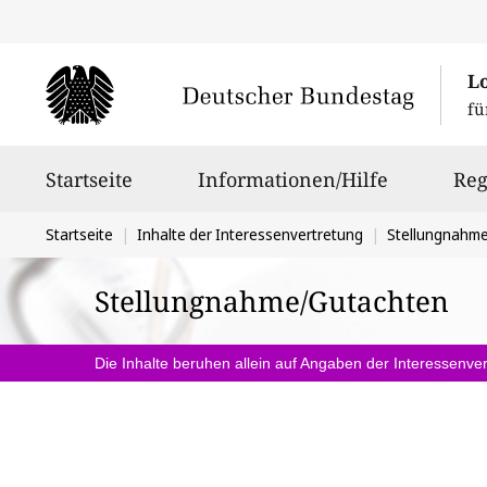
L
fü
Hauptnavigation
Startseite
Informationen/Hilfe
Reg
Sie
Startseite
Inhalte der Interessenvertretung
Stellungnahm
befinden
Stellungnahme/Gutachten
sich
hier:
Die Inhalte beruhen allein auf Angaben der Interessenver