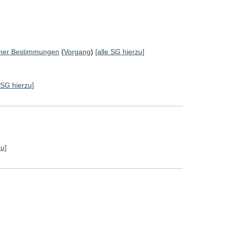
cher Bestimmungen
(
Vorgang
)
[alle SG hierzu]
e SG hierzu]
zu]