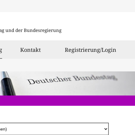
Direkt
zum
ag und der Bundesregierung
Inhalt
ausgewählt
g
Kontakt
Registrierung/Login