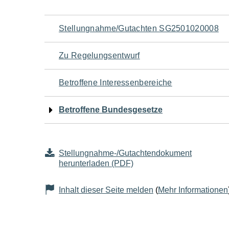
Navigation
Stellungnahme/Gutachten SG2501020008
für
Zu Regelungsentwurf
den
Betroffene Interessenbereiche
Seiteninhalt
Betroffene Bundesgesetze
Stellungnahme-/Gutachtendokument
herunterladen (PDF)
Inhalt dieser Seite melden
(
Mehr Informationen